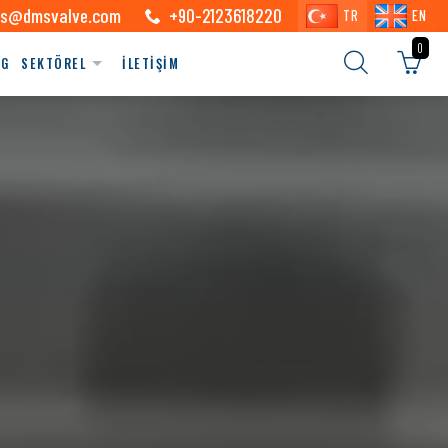
s@dmsvalve.com
+90-2123618220
TR
EN
0
OG
SEKTÖREL
İLETİŞİM