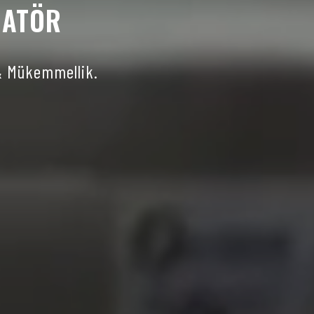
ÜATÖR
& Mükemmellik.