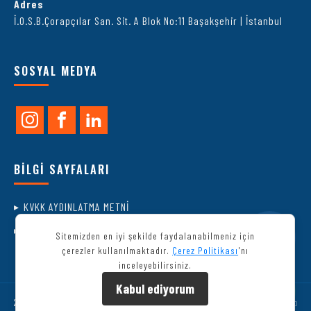
Adres
İ.O.S.B.Çorapçılar San. Sit. A Blok No:11 Başakşehir | İstanbul
SOSYAL MEDYA
BİLGİ SAYFALARI
KVKK AYDINLATMA METNİ
ÇEREZ POLİTİKASI
Sitemizden en iyi şekilde faydalanabilmeniz için
çerezler kullanılmaktadır.
Çerez Politikası
'nı
inceleyebilirsiniz.
Kabul ediyorum
2026. Copyright © DMS Valve
Avinga
|
SiteMap