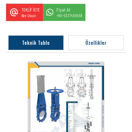
TEKLİF İSTE
Fiyat Al
Bize Ulaşın
+90-5337405458
Teknik Tablo
Özellikler