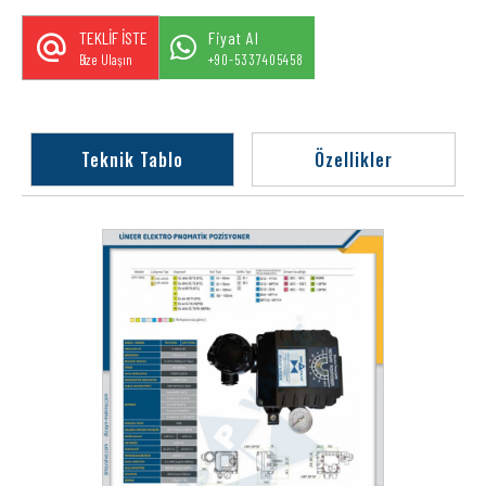
TEKLİF İSTE
Fiyat Al
Bize Ulaşın
+90-5337405458
Teknik Tablo
Özellikler